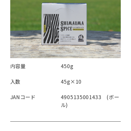
内容量
450g
入数
45g×10
JANコード
4905135001433 (ボー
ル)