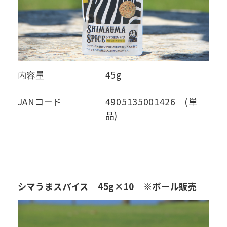
内容量
45g
JANコード
4905135001426 (単
品)
シマうまスパイス 45g×10 ※ボール販売