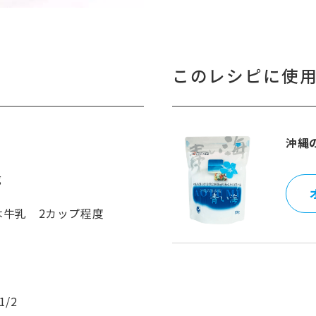
このレシピに使
沖縄
g
たは牛乳 2カップ程度
/2