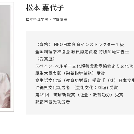
松本 嘉代子
松本料理学院・学院院長
〈資格〉 NPO日本食育インストラクター１級
全国料理学校協会 教員認定資格 特別師範栄養士
〈受賞歴〉
スペイン･ベルギー文化親善奨励章協会より文化功
厚生大臣表彰（栄養指導業務）受賞
食生活文化賞（教育功労賞）受賞【（財）日本食
沖縄県文化功労者 (芸術文化：料理) 受賞
第49回 琉球新報賞（社会・教育功労）受賞
那覇市観光功労者