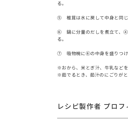
る。
⑤ 椎茸は水に戻して中身と同
⑥ 鍋に分量のだしを煮立て、④
る。
⑦ 吸物椀に⑥の中身を盛りつ
※おから、米とぎ汁、牛乳など
※茹でるとき、茹汁のにごりが
レシピ製作者 プロフ