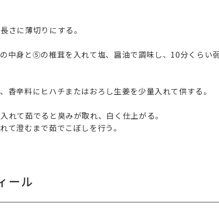
じ長さに薄切りにする。
の中身と⑤の椎茸を入れて塩、醤油で調味し、10分くらい
け、香辛料にヒハチまたはおろし生姜を少量入れて供する。
を入れて茹でると臭みが取れ、白く仕上がる。
とれて澄むまで茹でこぼしを行う。
ィール