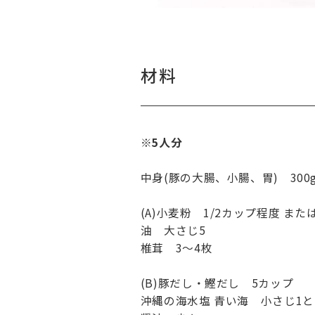
材料
※5人分
中身(豚の大腸、小腸、胃) 300
(A)小麦粉 1/2カップ程度 ま
油 大さじ5
椎茸 3〜4枚
(B)豚だし・鰹だし 5カップ
沖縄の海水塩 青い海 小さじ1と1