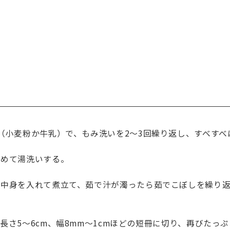
（小麦粉か牛乳）で、もみ洗いを2〜3回繰り返し、すべすべ
炒めて湯洗いする。
の中身を入れて煮立て、茹で汁が濁ったら茹でこぼしを繰り
長さ5〜6cm、幅8mm〜1cmほどの短冊に切り、再びたっ